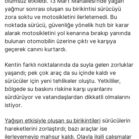
olumsuz etkiledi. 13 Mart Mahallesi’nde yağan
yağmur sonrası oluşan su birikintisi sürücüyü
zora soktu ve motosikletini ilerletemedi. Bu
noktada sürücü, güvenliğe yönelik hızlı bir karar
alarak motosikletini yol kenarına bırakıp yanında
bulunan otomobilin üzerine çıktı ve karşıya
geçerek canını kurtardı.
Kentin farklı noktalarında da suyla gelen zorluklar
yaşandı; pek çok araç da su içinde kaldı ve
sürücüler için yeni tehlikeler oluştu. Yetkililer,
bölgede su baskını riskine karşı uyarılarını
sürdürüyor ve vatandaşlardan dikkatli olmalarını
istiyor.
Yağışın etkisiyle oluşan su birikintileri
sürücülerin
hareketlerini zorlaştırdı; bazı araçlar ise
ilerleyemeyip mahsur kaldı. Olayla ilgili çalışmalar