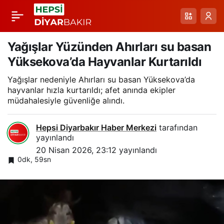
Artuklu’da Sağanak
Paylaş
Yağışında Yol Geçişini
Yağışlar Yüzünden Ahırları su basan
Yüksekova’da Hayvanlar Kurtarıldı
Sağlayan Cesur
Yağışlar nedeniyle Ahırları su basan Yüksekova’da
hayvanlar hızla kurtarıldı; afet anında ekipler
Hamle: Sürücü
müdahalesiyle güvenliğe alındı.
Otomobil Üzerinden
Hepsi Diyarbakır Haber Merkezi
tarafından
yayınlandı
20 Nisan 2026, 23:12
yayınlandı
Karşıya Geçti
0dk, 59sn