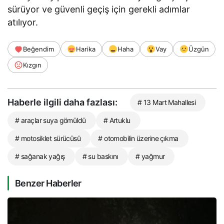
sürüyor ve güvenli geçiş için gerekli adımlar
atılıyor.
Beğendim
Harika
Haha
Vay
Üzgün
Kızgın
Haberle ilgili daha fazlası:
# 13 Mart Mahallesi
# araçlar suya gömüldü
# Artuklu
# motosiklet sürücüsü
# otomobilin üzerine çıkma
# sağanak yağış
# su baskını
# yağmur
Benzer Haberler