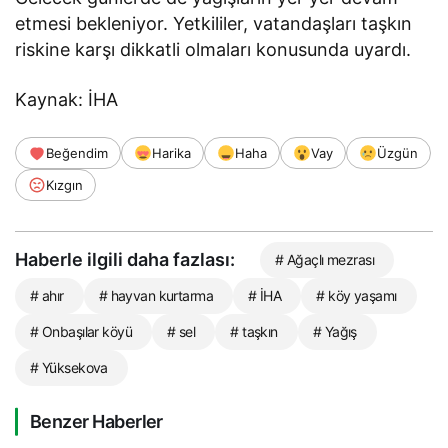
etmesi bekleniyor. Yetkililer, vatandaşları taşkın
riskine karşı dikkatli olmaları konusunda uyardı.
Kaynak: İHA
Beğendim
Harika
Haha
Vay
Üzgün
Kızgın
Haberle ilgili daha fazlası:
# Ağaçlı mezrası
# ahır
# hayvan kurtarma
# İHA
# köy yaşamı
# Onbaşılar köyü
# sel
# taşkın
# Yağış
# Yüksekova
Benzer Haberler