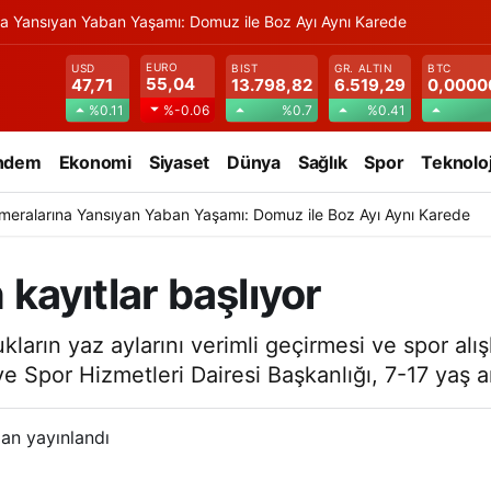
na Yansıyan Yaban Yaşamı: Domuz ile Boz Ayı Aynı Karede
EURO
USD
BIST
GR. ALTIN
BTC
55,04
47,71
13.798,82
6.519,29
0,0000
%0.11
%0.7
%0.41
%-0.06
ndem
Ekonomi
Siyaset
Dünya
Sağlık
Spor
Teknoloj
meralarına Yansıyan Yaban Yaşamı: Domuz ile Boz Ayı Aynı Karede
 kayıtlar başlıyor
ların yaz aylarını verimli geçirmesi ve spor alı
e Spor Hizmetleri Dairesi Başkanlığı, 7-17 yaş ara
an yayınlandı