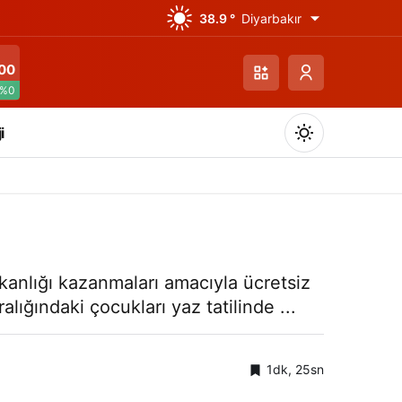
38.9 °
Diyarbakır
00
%0
i
Gündüz Modu
şkanlığı kazanmaları amacıyla ücretsiz
Gündüz modunu seçin.
lığındaki çocukları yaz tatilinde ...
Gece Modu
Gece modunu seçin.
1dk, 25sn