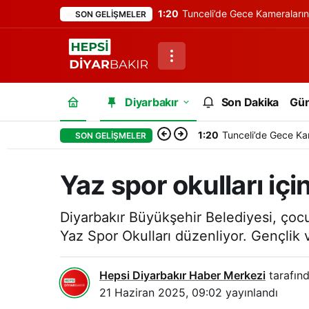
1:20
Tunceli’de Gece Kameraları
SON GELIŞMELER
Diyarbakır
Son Dakika
Gü
1:20
Tunceli’de Gece Ka
SON GELIŞMELER
Yaz spor okulları için
Diyarbakır Büyükşehir Belediyesi, çocuk
Yaz Spor Okulları düzenliyor. Gençlik v
Hepsi Diyarbakır Haber Merkezi
tarafınd
21 Haziran 2025, 09:02
yayınlandı