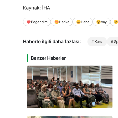
Kaynak: İHA
Beğendim
Harika
Haha
Vay
Haberle ilgili daha fazlası:
# Kurs
# Sp
Benzer Haberler