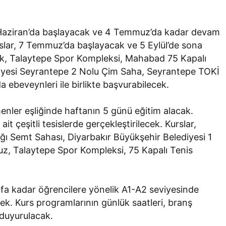
23 Haziran’da başlayacak ve 4 Temmuz’da kadar devam
slar, 7 Temmuz’da başlayacak ve 5 Eylül’de sona
rk, Talaytepe Spor Kompleksi, Mahabad 75 Kapalı
ediyesi Seyrantepe 2 Nolu Çim Saha, Seyrantepe TOKİ
ebeveynleri ile birlikte başvurabilecek.
nler eşliğinde haftanın 5 günü eğitim alacak.
it çeşitli tesislerde gerçekleştirilecek. Kurslar,
 Semt Sahası, Diyarbakır Büyükşehir Belediyesi 1
z, Talaytepe Spor Kompleksi, 75 Kapalı Tenis
ınıfa kadar öğrencilere yönelik A1-A2 seviyesinde
cek. Kurs programlarının günlük saatleri, branş
 duyurulacak.