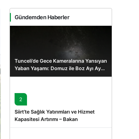
Sistem Modu
Sistem modunu seçin.
Gündemden Haberler
Tunceli’de Gece Kameralarına Yansıyan
Yaban Yaşamı: Domuz ile Boz Ayı Aynı
Karede
2
Siirt’te Sağlık Yatırımları ve Hizmet
Kapasitesi Artırımı – Bakan
Memişoğlu’nun Ziyareti