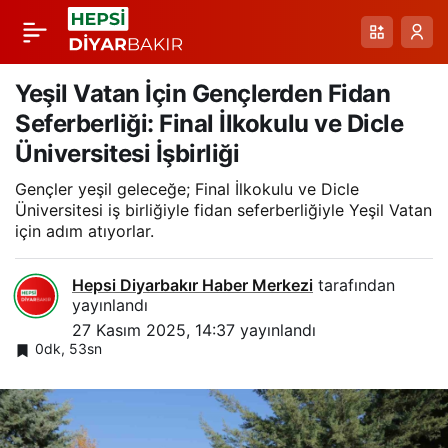
Ergani’de Kasten
Paylaş
Öldürme Şüphelisi 25
Yeşil Vatan İçin Gençlerden Fidan
Seferberliği: Final İlkokulu ve Dicle
Yıl Kesinleşmiş Hapis
Üniversitesi İşbirliği
Gençler yeşil geleceğe; Final İlkokulu ve Dicle
Cezasıyla Yakalandı
Üniversitesi iş birliğiyle fidan seferberliğiyle Yeşil Vatan
için adım atıyorlar.
Hepsi Diyarbakır Haber Merkezi
tarafından
yayınlandı
27 Kasım 2025, 14:37
yayınlandı
0dk, 53sn