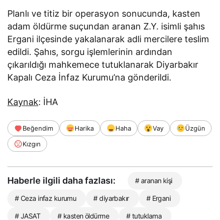
Planlı ve titiz bir operasyon sonucunda, kasten
adam öldürme suçundan aranan Z.Y. isimli şahıs
Ergani ilçesinde yakalanarak adli mercilere teslim
edildi. Şahıs, sorgu işlemlerinin ardından
çıkarıldığı mahkemece tutuklanarak Diyarbakır
Kapalı Ceza İnfaz Kurumu’na gönderildi.
Kaynak
: İHA
Beğendim
Harika
Haha
Vay
Üzgün
Kızgın
Haberle ilgili daha fazlası:
# aranan kişi
# Ceza infaz kurumu
# diyarbakır
# Ergani
# JASAT
# kasten öldürme
# tutuklama