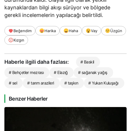
kaynaklardan bilgi akışı sürüyor ve bölgede
gerekli incelemelerin yapılacağı belirtildi.
Beğendim
Harika
Haha
Vay
Üzgün
Kızgın
Haberle ilgili daha fazlası:
# Baskil
# Behçetler mezrası
# Elazığ
# sağanak yağış
# sel
# tarım arazileri
# taşkın
# Yukarı Kuluşağı
Benzer Haberler