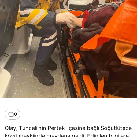
0
Olay, Tunceli’nin Pertek ilçesine bağlı Söğütlütepe
köyü mevkiinde meydana geldi. Edinilen bilgilere