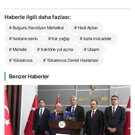
Haberle ilgili daha fazlası:
# Bulgurlu Navdiyan Mahallesi
# Hadi Aybar
# hastane sevkı
# Kar yağışı
# karla mücadele
# Mahalle
# traktörle yol açma
# Ulaşım
# Yüksekova
# Yüksekova Devlet Hastanesi
Benzer Haberler