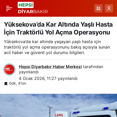
Pertek
Paylaş
Söğütlütepe’de Karla
Yüksekova’da Kar Altında Yaşlı Hasta
İçin Traktörlü Yol Açma Operasyonu
Mücadeleyle Sağlık
Yüksekova’da kar altında yaşayan yaşlı hasta için
traktörlü yol açma operasyonunu bakış açısıyla sunan
Ekiplerinin Zamanla
acil haber ve güvenli yol durumu bilgileri.
Yarışı
Hepsi Diyarbakır Haber Merkezi
tarafından
yayınlandı
4 Ocak 2026, 11:27
yayınlandı
0dk, 41sn