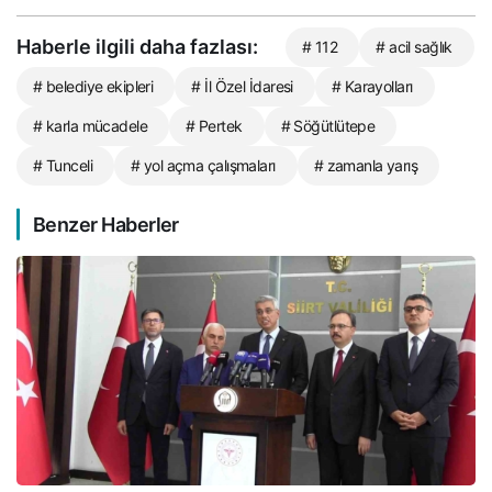
Haberle ilgili daha fazlası:
# 112
# acil sağlık
# belediye ekipleri
# İl Özel İdaresi
# Karayolları
# karla mücadele
# Pertek
# Söğütlütepe
# Tunceli
# yol açma çalışmaları
# zamanla yarış
Benzer Haberler