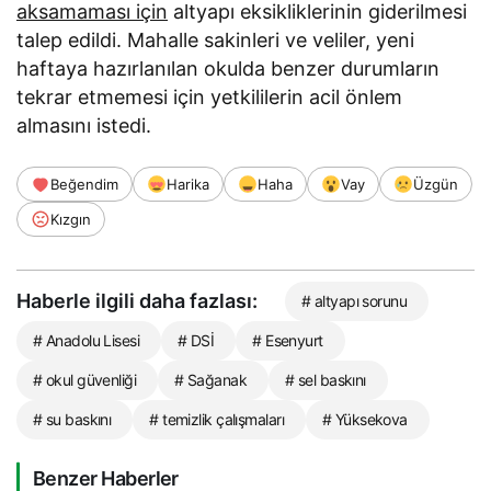
aksamaması için
altyapı eksikliklerinin giderilmesi
talep edildi. Mahalle sakinleri ve veliler, yeni
haftaya hazırlanılan okulda benzer durumların
tekrar etmemesi için yetkililerin acil önlem
almasını istedi.
Beğendim
Harika
Haha
Vay
Üzgün
Kızgın
Haberle ilgili daha fazlası:
# altyapı sorunu
# Anadolu Lisesi
# DSİ
# Esenyurt
# okul güvenliği
# Sağanak
# sel baskını
# su baskını
# temizlik çalışmaları
# Yüksekova
Benzer Haberler