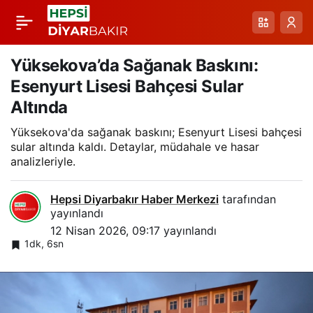
Yüksekova’da Nisan
Paylaş
Karı: Sisli Yollar ve
Yüksekova’da Sağanak Baskını:
Esenyurt Lisesi Bahçesi Sular
Park Halindeki
Altında
Yüksekova'da sağanak baskını; Esenyurt Lisesi bahçesi
Otomobil Şenliği
sular altında kaldı. Detaylar, müdahale ve hasar
analizleriyle.
Hepsi Diyarbakır Haber Merkezi
tarafından
yayınlandı
12 Nisan 2026, 09:17
yayınlandı
1dk, 6sn