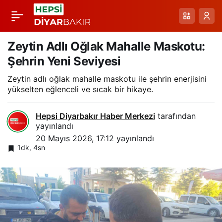
Munzur Vadisi’nde
Paylaş
Anne Ayı ve
Zeytin Adlı Oğlak Mahalle Maskotu:
Şehrin Yeni Seviyesi
Yavrusunun Yol Kenarı
Zeytin adlı oğlak mahalle maskotu ile şehrin enerjisini
yükselten eğlenceli ve sıcak bir hikaye.
Ziyafeti
Hepsi Diyarbakır Haber Merkezi
tarafından
yayınlandı
20 Mayıs 2026, 17:12
yayınlandı
1dk, 4sn