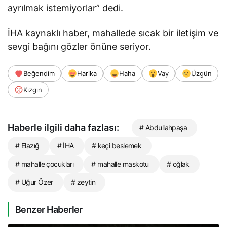
ayrılmak istemiyorlar” dedi.
İHA
kaynaklı haber, mahallede sıcak bir iletişim ve
sevgi bağını gözler önüne seriyor.
Beğendim
Harika
Haha
Vay
Üzgün
Kızgın
Haberle ilgili daha fazlası:
# Abdullahpaşa
# Elazığ
# İHA
# keçi beslemek
# mahalle çocukları
# mahalle maskotu
# oğlak
# Uğur Özer
# zeytin
Benzer Haberler