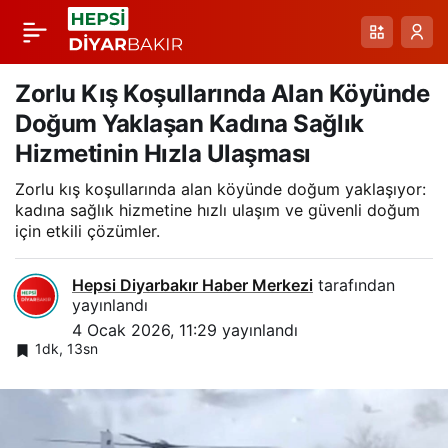
Kulp’ta Kar Yağışı
Paylaş
Nedeniyle
Zorlu Kış Koşullarında Alan Köyünde
Doğum Yaklaşan Kadına Sağlık
Helikopterle Acil
Hizmetinin Hızla Ulaşması
Zorlu kış koşullarında alan köyünde doğum yaklaşıyor:
Nakil: Yanıklarla
kadına sağlık hizmetine hızlı ulaşım ve güvenli doğum
için etkili çözümler.
Başlayan Yolculuk
Hepsi Diyarbakır Haber Merkezi
tarafından
yayınlandı
4 Ocak 2026, 11:29
yayınlandı
1dk, 13sn