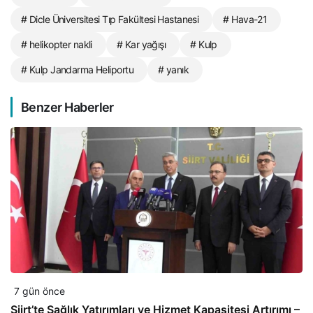
# Dicle Üniversitesi Tıp Fakültesi Hastanesi
# Hava-21
# helikopter nakli
# Kar yağışı
# Kulp
# Kulp Jandarma Heliportu
# yanık
Benzer Haberler
7 gün önce
Siirt’te Sağlık Yatırımları ve Hizmet Kapasitesi Artırımı –