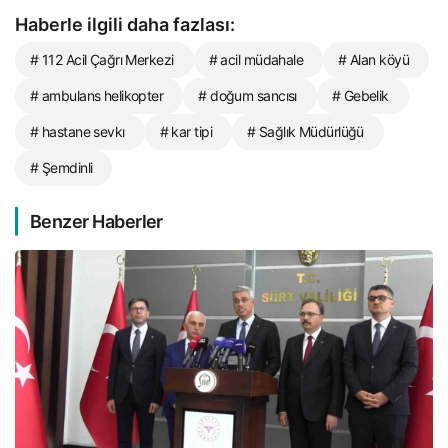
Haberle ilgili daha fazlası:
# 112 Acil Çağrı Merkezi
# acil müdahale
# Alan köyü
# ambulans helikopter
# doğum sancısı
# Gebelik
# hastane sevkı
# kar tipi
# Sağlık Müdürlüğü
# Şemdinli
Benzer Haberler