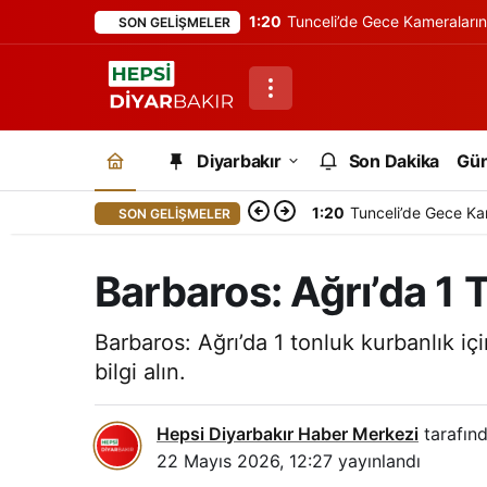
1:20
Tunceli’de Gece Kameraları
SON GELIŞMELER
Diyarbakır
Son Dakika
Gü
1:20
Tunceli’de Gece Ka
SON GELIŞMELER
Barbaros: Ağrı’da 1 
Barbaros: Ağrı’da 1 tonluk kurbanlık içi
bilgi alın.
Hepsi Diyarbakır Haber Merkezi
tarafınd
22 Mayıs 2026, 12:27
yayınlandı