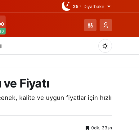
25 °
Diyarbakır
00
%0
i
ve Fiyatı
Gündüz Modu
enek, kalite ve uygun fiyatlar için hızlı
Gündüz modunu seçin.
Gece Modu
Gece modunu seçin.
0dk, 33sn