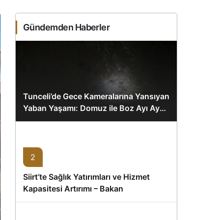
Sistem Modu
Sistem modunu seçin.
Gündemden Haberler
Tunceli’de Gece Kameralarına Yansıyan
Yaban Yaşamı: Domuz ile Boz Ayı Aynı
Karede
2
Siirt’te Sağlık Yatırımları ve Hizmet
Kapasitesi Artırımı – Bakan
Memişoğlu’nun Ziyareti