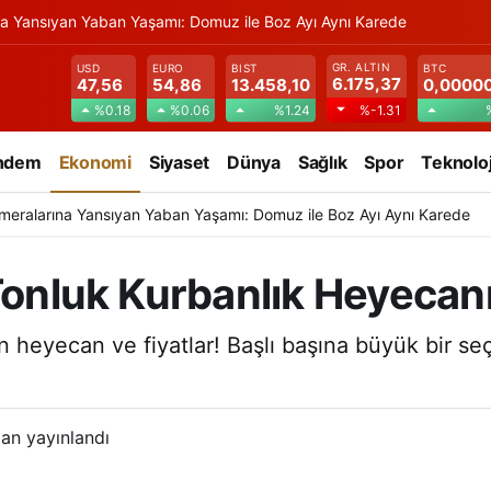
na Yansıyan Yaban Yaşamı: Domuz ile Boz Ayı Aynı Karede
GR. ALTIN
USD
EURO
BIST
BTC
6.175,37
47,56
54,86
13.458,10
0,0000
%0.18
%0.06
%1.24
%-1.31
ndem
Ekonomi
Siyaset
Dünya
Sağlık
Spor
Teknoloj
meralarına Yansıyan Yaban Yaşamı: Domuz ile Boz Ayı Aynı Karede
Tonluk Kurbanlık Heyecanı 
n heyecan ve fiyatlar! Başlı başına büyük bir seç
an yayınlandı