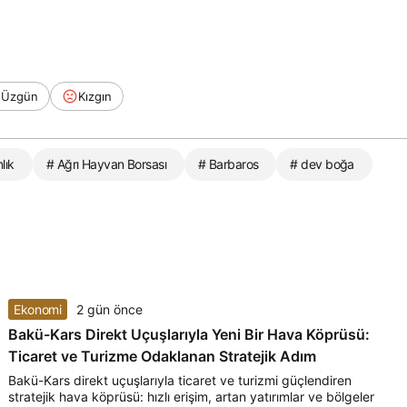
Üzgün
Kızgın
lık
# Ağrı Hayvan Borsası
# Barbaros
# dev boğa
Ekonomi
2 gün önce
Bakü-Kars Direkt Uçuşlarıyla Yeni Bir Hava Köprüsü:
Ticaret ve Turizme Odaklanan Stratejik Adım
Bakü-Kars direkt uçuşlarıyla ticaret ve turizmi güçlendiren
stratejik hava köprüsü: hızlı erişim, artan yatırımlar ve bölgeler