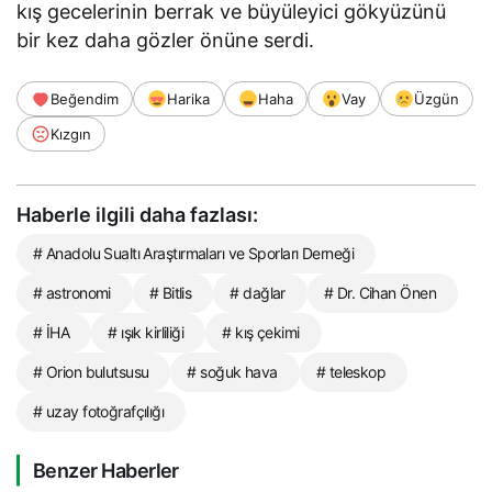
kış gecelerinin berrak ve büyüleyici gökyüzünü
bir kez daha gözler önüne serdi.
Beğendim
Harika
Haha
Vay
Üzgün
Kızgın
Haberle ilgili daha fazlası:
# Anadolu Sualtı Araştırmaları ve Sporları Derneği
# astronomi
# Bitlis
# dağlar
# Dr. Cihan Önen
# İHA
# ışık kirliliği
# kış çekimi
# Orion bulutsusu
# soğuk hava
# teleskop
# uzay fotoğrafçılığı
Benzer Haberler