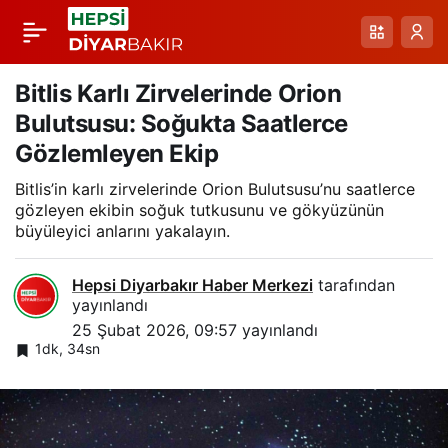
Erzurum’un Kırağı
Paylaş
Tutmuş Ağaçları:
Bitlis Karlı Zirvelerinde Orion
Bulutsusu: Soğukta Saatlerce
Soğuk Havanın Görsel
Gözlemleyen Ekip
Bitlis’in karlı zirvelerinde Orion Bulutsusu’nu saatlerce
Şöleni ve Uyarılar
gözleyen ekibin soğuk tutkusunu ve gökyüzünün
büyüleyici anlarını yakalayın.
Hepsi Diyarbakır Haber Merkezi
tarafından
yayınlandı
25 Şubat 2026, 09:57
yayınlandı
1dk, 34sn