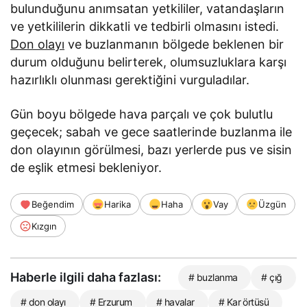
bulunduğunu anımsatan yetkililer, vatandaşların
ve yetkililerin dikkatli ve tedbirli olmasını istedi.
Don olayı
ve buzlanmanın bölgede beklenen bir
durum olduğunu belirterek, olumsuzluklara karşı
hazırlıklı olunması gerektiğini vurguladılar.
Gün boyu bölgede hava parçalı ve çok bulutlu
geçecek; sabah ve gece saatlerinde buzlanma ile
don olayının görülmesi, bazı yerlerde pus ve sisin
de eşlik etmesi bekleniyor.
Beğendim
Harika
Haha
Vay
Üzgün
Kızgın
Haberle ilgili daha fazlası:
# buzlanma
# çığ
# don olayı
# Erzurum
# havalar
# Kar örtüsü