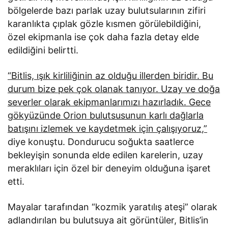
bölgelerde bazı parlak uzay bulutsularının zifiri
karanlıkta çıplak gözle kısmen görülebildiğini,
özel ekipmanla ise çok daha fazla detay elde
edildiğini belirtti.
“Bitlis, ışık kirliliğinin az olduğu illerden biridir. Bu
durum bize pek çok olanak tanıyor. Uzay ve doğa
severler olarak ekipmanlarımızı hazırladık. Gece
gökyüzünde Orion bulutsusunun karlı dağlarla
batışını izlemek ve kaydetmek için çalışıyoruz,”
diye konuştu. Dondurucu soğukta saatlerce
bekleyişin sonunda elde edilen karelerin, uzay
meraklıları için özel bir deneyim olduğuna işaret
etti.
Mayalar tarafından “kozmik yaratılış ateşi” olarak
adlandırılan bu bulutsuya ait görüntüler, Bitlis’in