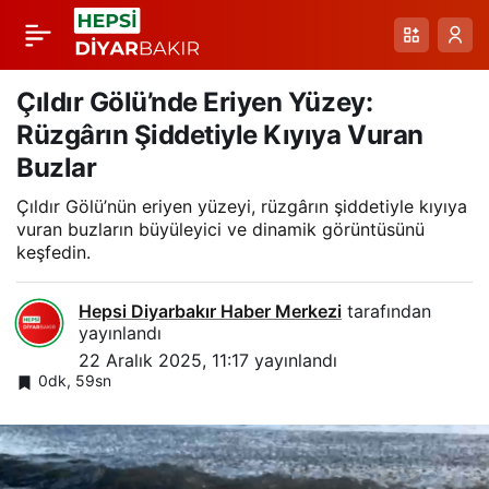
Balık Gölü: Kışın Buz
Paylaş
Tutan Yüksek Rakımlı
Çıldır Gölü’nde Eriyen Yüzey:
Rüzgârın Şiddetiyle Kıyıya Vuran
Doğal Gölün Geçici
Buzlar
Çıldır Gölü’nün eriyen yüzeyi, rüzgârın şiddetiyle kıyıya
Dönemi
vuran buzların büyüleyici ve dinamik görüntüsünü
keşfedin.
Hepsi Diyarbakır Haber Merkezi
tarafından
yayınlandı
22 Aralık 2025, 11:17
yayınlandı
0dk, 59sn