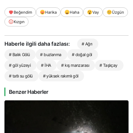
Beğendim
Harika
Haha
Vay
Üzgün
Kızgın
Haberle ilgili daha fazlası:
# Ağrı
# Balık Gölü
# buzlanma
# doğal göl
# göl yüzeyi
# İHA
# kış manzarası
# Taşlıçay
# tatlı su gölü
# yüksek rakımlı göl
Benzer Haberler