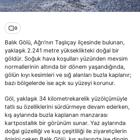
0
Balık Gölü, Ağrı’nın Taşlıçay ilçesinde bulunan,
yaklaşık 2.241 metre yükseklikteki doğal bir
göldür. Soğuk hava koşulları yüzünden mevsim
normallerinin altında bir dönem yaşandığında,
gölün kıyı kesimleri ve sığ alanları buzla kaplanır;
bazı bölgelerde ise açık su yüzeyi korunur.
Göl, yaklaşık 34 kilometrekarelik yüzölçümüyle
tatlı su özelliklerini sürdürmeye devam ederken,
kış aylarında buzla kaplanan manzarası
kartpostallık bir görünüm sunar. Yaz aylarında
doğal güzelliği ve kuş çeşitliliği ile ziyaretçilerin
ilgisini çeken Balık Gölü, kış aylarında ise dingin