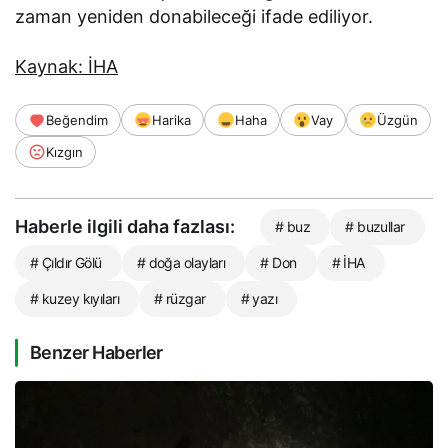
zaman yeniden donabileceği ifade ediliyor.
Kaynak: İHA
Beğendim
Harika
Haha
Vay
Üzgün
Kızgın
Haberle ilgili daha fazlası:
# buz
# buzullar
# Çıldır Gölü
# doğa olayları
# Don
# İHA
# kuzey kıyıları
# rüzgar
# yazı
Benzer Haberler