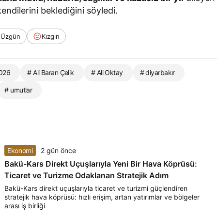
ndilerini beklediğini söyledi.
Üzgün
Kızgın
026
# Ali Baran Çelik
# Ali Oktay
# diyarbakır
# umutlar
Ekonomi
2 gün önce
Bakü-Kars Direkt Uçuşlarıyla Yeni Bir Hava Köprüsü:
Ticaret ve Turizme Odaklanan Stratejik Adım
Bakü-Kars direkt uçuşlarıyla ticaret ve turizmi güçlendiren
stratejik hava köprüsü: hızlı erişim, artan yatırımlar ve bölgeler
arası iş birliği