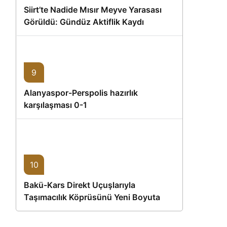
Siirt’te Nadide Mısır Meyve Yarasası
Görüldü: Gündüz Aktiflik Kaydı
9
Alanyaspor-Perspolis hazırlık
karşılaşması 0-1
10
Bakü-Kars Direkt Uçuşlarıyla
Taşımacılık Köprüsünü Yeni Boyuta
Taşıyan İlk Yolcu Uçağı Hareket Etti