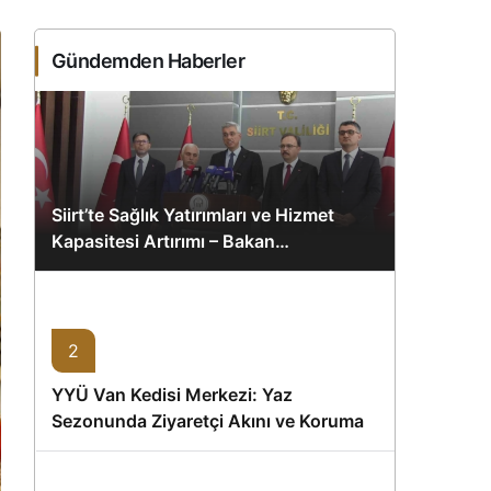
Sistem Modu
Sistem modunu seçin.
Gündemden Haberler
Siirt’te Sağlık Yatırımları ve Hizmet
Kapasitesi Artırımı – Bakan
Memişoğlu’nun Ziyareti
2
YYÜ Van Kedisi Merkezi: Yaz
Sezonunda Ziyaretçi Akını ve Koruma
Vurgusu