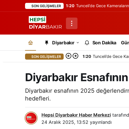
1:20
Tunceli’de Gece Kameraları
SON GELIŞMELER
Diyarbakır
Son Dakika
Gü
1:20
Tunceli’de Gece Ka
SON GELIŞMELER
Diyarbakır Esnafını
Diyarbakır esnafının 2025 değerlendir
hedefleri.
Hepsi Diyarbakır Haber Merkezi
tarafınd
24 Aralık 2025, 13:52
yayınlandı