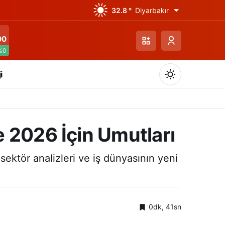
32.8 °
Diyarbakır
00
%0
i
 2026 İçin Umutları
Gündüz Modu
ektör analizleri ve iş dünyasının yeni
Gündüz modunu seçin.
Gece Modu
Gece modunu seçin.
0dk, 41sn