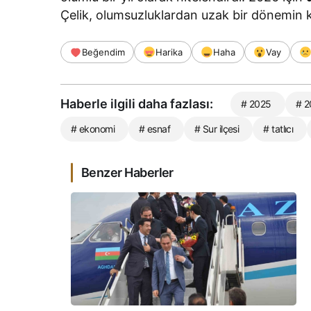
Çelik, olumsuzluklardan uzak bir dönemin ke
Beğendim
Harika
Haha
Vay
Haberle ilgili daha fazlası:
# 2025
# 2
# ekonomi
# esnaf
# Sur ilçesi
# tatlıcı
Benzer Haberler