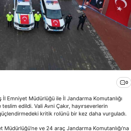
0
İl Emniyet Müdürlüğü ile İl Jandarma Komutanlığı
teslim edildi. Vali Avni Çakır, hayırseverlerin
üçlendirmedeki kritik rolünü bir kez daha vurguladı.
iyet Müdürlüğü’ne ve 24 araç Jandarma Komutanlığı’na