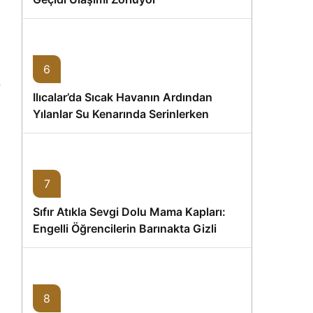
6
Ilıcalar’da Sıcak Havanın Ardından
Yılanlar Su Kenarında Serinlerken
Görüntülendi
7
Sıfır Atıkla Sevgi Dolu Mama Kapları:
Engelli Öğrencilerin Barınakta Gizli
Dostları İçin Gönüllü Proje
8