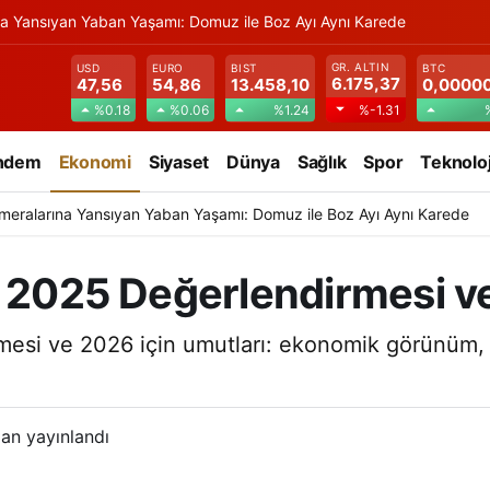
na Yansıyan Yaban Yaşamı: Domuz ile Boz Ayı Aynı Karede
GR. ALTIN
USD
EURO
BIST
BTC
6.175,37
47,56
54,86
13.458,10
0,0000
%0.18
%0.06
%1.24
%-1.31
ndem
Ekonomi
Siyaset
Dünya
Sağlık
Spor
Teknoloj
meralarına Yansıyan Yaban Yaşamı: Domuz ile Boz Ayı Aynı Karede
n 2025 Değerlendirmesi ve
mesi ve 2026 için umutları: ekonomik görünüm, s
an yayınlandı