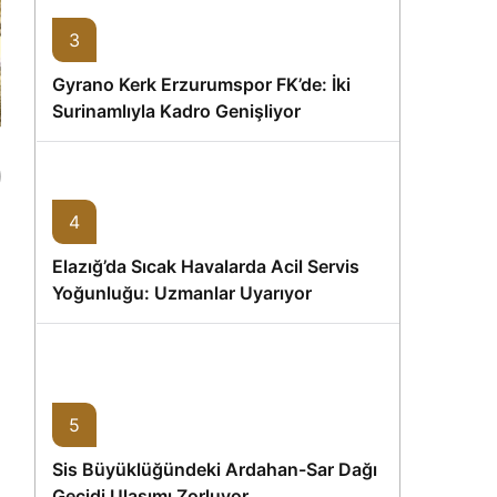
3
Gyrano Kerk Erzurumspor FK’de: İki
Surinamlıyla Kadro Genişliyor
4
Elazığ’da Sıcak Havalarda Acil Servis
Yoğunluğu: Uzmanlar Uyarıyor
5
Sis Büyüklüğündeki Ardahan-Sar Dağı
Geçidi Ulaşımı Zorluyor