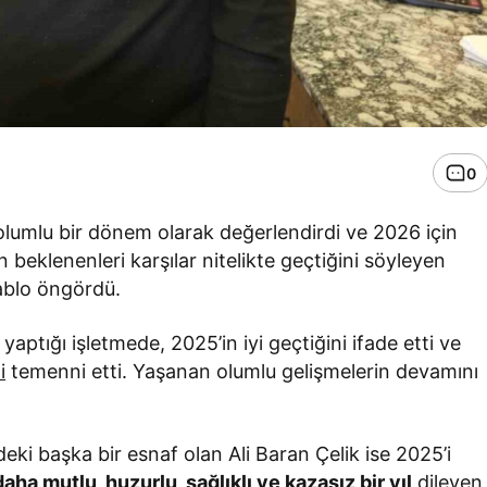
0
nı olumlu bir dönem olarak değerlendirdi ve 2026 için
n beklenenleri karşılar nitelikte geçtiğini söyleyen
tablo öngördü.
aptığı işletmede, 2025’in iyi geçtiğini ifade etti ve
i
temenni etti. Yaşanan olumlu gelişmelerin devamını
ki başka bir esnaf olan Ali Baran Çelik ise 2025’i
daha mutlu, huzurlu, sağlıklı ve kazasız bir yıl
dileyen