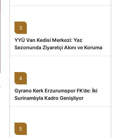
Memişoğlu’nun Ziyareti
3
YYÜ Van Kedisi Merkezi: Yaz
Sezonunda Ziyaretçi Akını ve Koruma
Vurgusu
4
Gyrano Kerk Erzurumspor FK’de: İki
Surinamlıyla Kadro Genişliyor
5