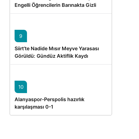
Engelli Öğrencilerin Barınakta Gizli
Dostları İçin Gönüllü Proje
9
Siirt’te Nadide Mısır Meyve Yarasası
Görüldü: Gündüz Aktiflik Kaydı
10
Alanyaspor-Perspolis hazırlık
karşılaşması 0-1