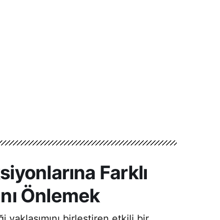
iyonlarına Farklı
ğını Önlemek
yaklaşımını birleştiren etkili bir