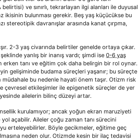
elirtisi) ve sınırlı, tekrarlayan ilgi alanları ile duyusal
en az ikisinin bulunması gerekir. Beş yaş küçücükse bu
zı stereotipik davranışlar arasında kanat çırpma,
r. 2-3 yaş civarında belirtiler genelde ortaya çıkar.
klinde yanlış bir inanış vardı; şimdi ise
0-6 yaş
n erken tanı ve eğitim çok daha belirgin bir rol oynar.
yin gelişiminde budama süreçleri yaşanır; bu süreçte
n müdahale bu nedenle hayati önem taşır. Otizm risk
ve çevresel etkileşimler ile epigenetik süreçler de yer
yesinde ailelerin bilinç düzeyi artar.
nsellik kurulamıyor; ancak yoğun ekran maruziyeti
yol açabilir. Aileler çoğu zaman tanı sürecini
yu erteleyebilirler. Böyle gecikmeler, eğitime geç
masına neden olur. Otizmde kesin bir ilaç tedavisi