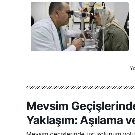
Yo
Mevsim Geçişlerinde
Yaklaşım: Aşılama ve
Mevsim geçişlerinde üst solunum yolu en