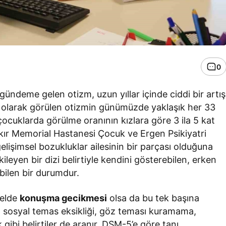
0
 gündeme gelen otizm, uzun yıllar içinde ciddi bir artış
r olarak görülen otizmin günümüzde yaklaşık her 33
çocuklarda görülme oranının kızlara göre 3 ila 5 kat
ır Memorial Hastanesi Çocuk ve Ergen Psikiyatri
işimsel bozukluklar ailesinin bir parçası olduğuna
etkileyen bir dizi belirtiyle kendini gösterebilen, erken
bilen bir durumdur.
nelde
konuşma gecikmesi
olsa da bu tek başına
 sosyal temas eksikliği, göz teması kuramama,
gibi belirtiler de aranır. DSM-5’e göre tanı