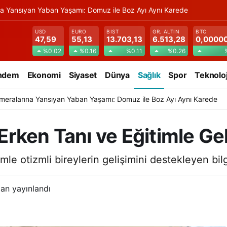
na Yansıyan Yaban Yaşamı: Domuz ile Boz Ayı Aynı Karede
USD
EURO
BIST
GR. ALTIN
BTC
47,59
55,13
13.703,13
6.513,28
0,0000
%0.02
%0.16
%0.11
%0.26
ndem
Ekonomi
Siyaset
Dünya
Sağlık
Spor
Teknoloj
meralarına Yansıyan Yaban Yaşamı: Domuz ile Boz Ayı Aynı Karede
rken Tanı ve Eğitimle Ge
le otizmli bireylerin gelişimini destekleyen bilg
an yayınlandı