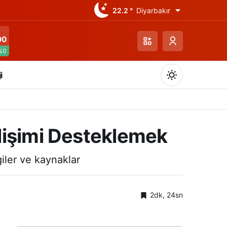
22.2 °
Diyarbakır
00
%0
i
lişimi Desteklemek
Gündüz Modu
iler ve kaynaklar
Gündüz modunu seçin.
2dk, 24sn
Gece Modu
Gece modunu seçin.