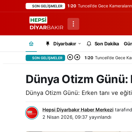
1:20
Tunceli’de Gece Kameraları
SON GELIŞMELER
Diyarbakır
Son Dakika
Gü
1:20
Tunceli’de Gece Ka
SON GELIŞMELER
Dünya Otizm Günü: E
Dünya Otizm Günü: Erken tanı ve eğitim
Hepsi Diyarbakır Haber Merkezi
tarafınd
2 Nisan 2026, 09:37
yayınlandı