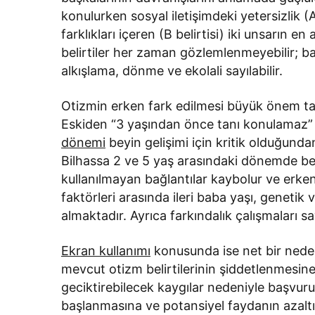
konulurken sosyal iletişimdeki yetersizlik (A b
farklıkları içeren (B belirtisi) iki unsarın 
belirtiler her zaman gözlemlenmeyebilir; ba
alkışlama, dönme ve ekolali sayılabilir.
Otizmin erken fark edilmesi büyük önem taşı
Eskiden “3 yaşından önce tanı konulamaz” şe
dönemi
beyin gelişimi için kritik olduğunda
Bilhassa 2 ve 5 yaş arasındaki dönemde be
kullanılmayan bağlantılar kaybolur ve erke
faktörleri arasında ileri baba yaşı, genetik 
almaktadır. Ayrıca farkındalık çalışmaları sa
Ekran kullanımı
konusunda ise net bir nede
mevcut otizm belirtilerinin şiddetlenmesine 
geciktirebilecek kaygılar nedeniyle başvuru
başlanmasına ve potansiyel faydanın azaltıl