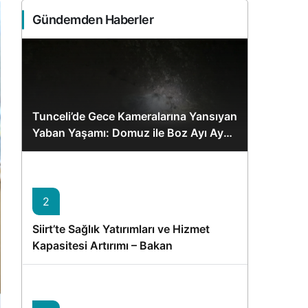
Sistem Modu
Gündemden Haberler
Sistem modunu seçin.
Tunceli’de Gece Kameralarına Yansıyan
Yaban Yaşamı: Domuz ile Boz Ayı Aynı
Karede
2
Siirt’te Sağlık Yatırımları ve Hizmet
Kapasitesi Artırımı – Bakan
Memişoğlu’nun Ziyareti