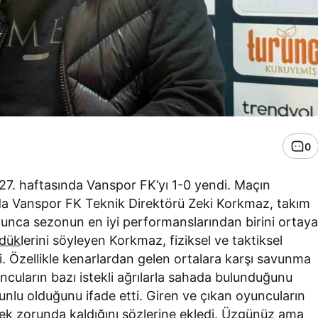
0
n 27. haftasında Vanspor FK’yı 1-0 yendi. Maçın
nda Vanspor FK Teknik Direktörü Zeki Korkmaz, takım
yunca sezonun en iyi performanslarından birini ortay
rdük
lerini söyleyen Korkmaz, fiziksel ve taktiksel
tti. Özellikle kenarlardan gelen ortalara karşı savunma
uncuların bazı istekli ağrılarla sahada bulunduğunu
runlu olduğunu ifade etti. Giren ve çıkan oyuncuların
mek zorunda kaldığını sözlerine ekledi.
Üzgünüz ama