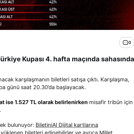
0
Türkiye Kupası 4. hafta maçında sahasınd
k karşılaşmanın biletleri satışa çıktı. Karşılaşma,
a günü saat 20.30’da başlayacak.
at ise 1.527 TL olarak belirlenirken
misafir tribün için
.
enek bulunuyor:
BiletiniAl Dijital kartlarına
üklenen biletleri edinebilirler ve ayrıca Millet