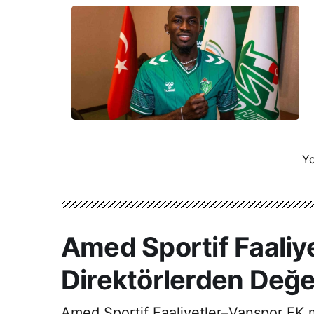
Yo
Amed Sportif Faaliy
Direktörlerden Değ
Amed Sportif Faaliyetler–Vanspor FK 