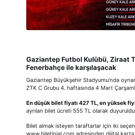
Gaziantep Futbol Kulübü, Ziraat 
Fenerbahçe ile karşılaşacak
Gaziantep Büyükşehir Stadyumu’nda oynanaca
ZTK C Grubu 4. haftasında 4 Mart Çarşamb
En düşük bilet fiyatı 427 TL, en yüksek fiy
ayrılan bilet ücreti 555 TL olarak duyuruldu
Bilet almak isteyen taraftarlar için iki seç
www.biletinial.com adresinden dijital karta y