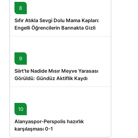
8
Sıfır Atıkla Sevgi Dolu Mama Kapları:
Engelli Öğrencilerin Barınakta Gizli
Dostları İçin Gönüllü Proje
9
Siirt’te Nadide Mısır Meyve Yarasası
Görüldü: Gündüz Aktiflik Kaydı
10
Alanyaspor-Perspolis hazırlık
karşılaşması 0-1