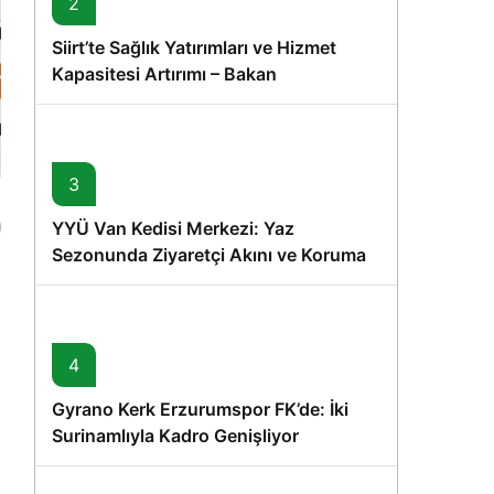
2
Siirt’te Sağlık Yatırımları ve Hizmet
Kapasitesi Artırımı – Bakan
Memişoğlu’nun Ziyareti
3
YYÜ Van Kedisi Merkezi: Yaz
Sezonunda Ziyaretçi Akını ve Koruma
Vurgusu
a
4
Gyrano Kerk Erzurumspor FK’de: İki
Surinamlıyla Kadro Genişliyor