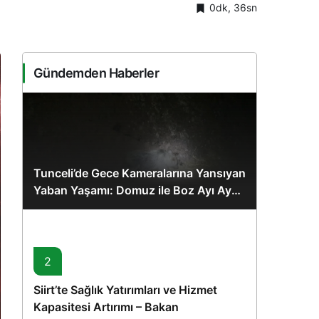
0dk, 36sn
Sistem Modu
Sistem modunu seçin.
Gündemden Haberler
Tunceli’de Gece Kameralarına Yansıyan
Yaban Yaşamı: Domuz ile Boz Ayı Aynı
Karede
2
Siirt’te Sağlık Yatırımları ve Hizmet
Kapasitesi Artırımı – Bakan