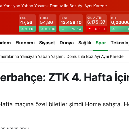
na Yansıyan Yaban Yaşamı: Domuz ile Boz Ayı Aynı Karede
GR. ALTIN
USD
EURO
BIST
BTC
6.175,37
47,56
54,86
13.458,10
0,0000
%0.18
%0.06
%1.24
%-1.31
ndem
Ekonomi
Siyaset
Dünya
Sağlık
Spor
Teknoloj
meralarına Yansıyan Yaban Yaşamı: Domuz ile Boz Ayı Aynı Karede
erbahçe: ZTK 4. Hafta İçi
fta maçına özel biletler şimdi Home satışta. He
an yayınlandı