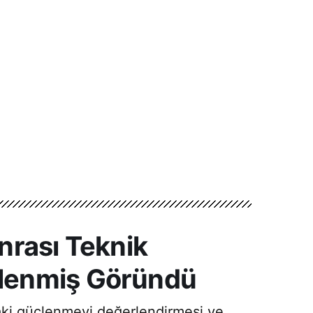
nrası Teknik
çlenmiş Göründü
aki güçlenmeyi değerlendirmesi ve