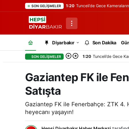
1:20
Tunceli’de Gece Kameraları
SON GELIŞMELER
Diyarbakır
Son Dakika
Gü
1:20
Tunceli’de Gece Ka
SON GELIŞMELER
Gaziantep FK ile Fen
Satışta
Gaziantep FK ile Fenerbahçe: ZTK 4. Ha
heyecanı yaşayın!
Hepsi Diyarbakır Haber Merkezi
tarafınd