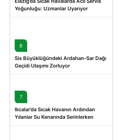
Elazığ’da Sıcak Havalarda Acil Servis
Yoğunluğu: Uzmanlar Uyarıyor
6
Sis Büyüklüğündeki Ardahan-Sar Dağı
Geçidi Ulaşımı Zorluyor
7
Ilıcalar’da Sıcak Havanın Ardından
Yılanlar Su Kenarında Serinlerken
Görüntülendi