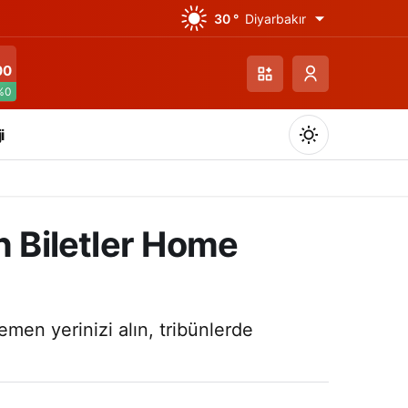
30 °
Diyarbakır
00
%0
i
n Biletler Home
Gündüz Modu
Gündüz modunu seçin.
men yerinizi alın, tribünlerde
Gece Modu
Gece modunu seçin.