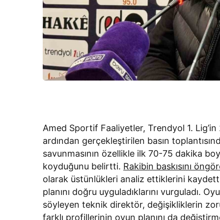
Amed Sportif Faaliyetler, Trendyol 1. Lig’i
ardından gerçekleştirilen basın toplantısı
savunmasının özellikle ilk 70-75 dakika bo
koyduğunu belirtti.
Rakibin baskısını öngö
olarak üstünlükleri analiz ettiklerini kayde
planını doğru uyguladıklarını vurguladı. Oy
söyleyen teknik direktör, değişikliklerin zo
farklı profillerinin oyun planını da değiştir