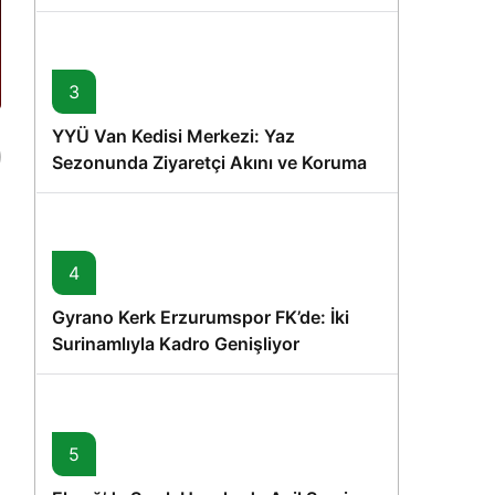
Memişoğlu’nun Ziyareti
3
YYÜ Van Kedisi Merkezi: Yaz
Sezonunda Ziyaretçi Akını ve Koruma
Vurgusu
a
4
Gyrano Kerk Erzurumspor FK’de: İki
Surinamlıyla Kadro Genişliyor
5