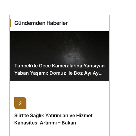
Sistem Modu
Sistem modunu seçin.
Gündemden Haberler
Tunceli’de Gece Kameralarına Yansıyan
Yaban Yaşamı: Domuz ile Boz Ayı Aynı
Karede
2
Siirt’te Sağlık Yatırımları ve Hizmet
Kapasitesi Artırımı – Bakan
Memişoğlu’nun Ziyareti