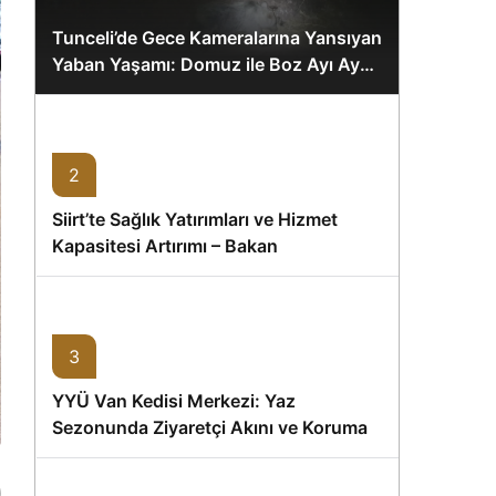
Tunceli’de Gece Kameralarına Yansıyan
Yaban Yaşamı: Domuz ile Boz Ayı Aynı
Karede
2
Siirt’te Sağlık Yatırımları ve Hizmet
Kapasitesi Artırımı – Bakan
Memişoğlu’nun Ziyareti
3
YYÜ Van Kedisi Merkezi: Yaz
Sezonunda Ziyaretçi Akını ve Koruma
Vurgusu