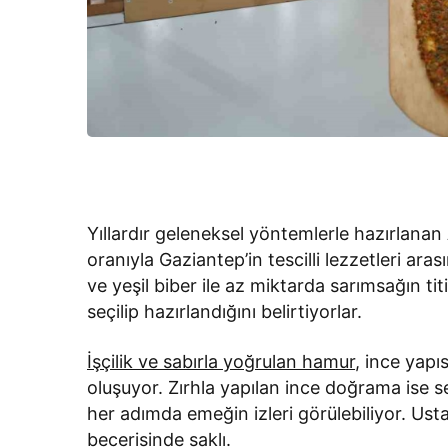
Yıllardır geleneksel yöntemlerle hazırlan
oranıyla Gaziantep’in tescilli lezzetleri a
ve yeşil biber ile az miktarda sarımsağın tit
seçilip hazırlandığını belirtiyorlar.
İşçilik ve sabırla yoğrulan hamur
, ince yap
oluşuyor. Zırhla yapılan ince doğrama ise s
her adımda emeğin izleri görülebiliyor. Usta
becerisinde saklı.