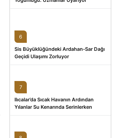
Yoğunluğu: Uzmanlar Uyarıyor
6
Sis Büyüklüğündeki Ardahan-Sar Dağı
Geçidi Ulaşımı Zorluyor
7
Ilıcalar’da Sıcak Havanın Ardından
Yılanlar Su Kenarında Serinlerken
Görüntülendi
8