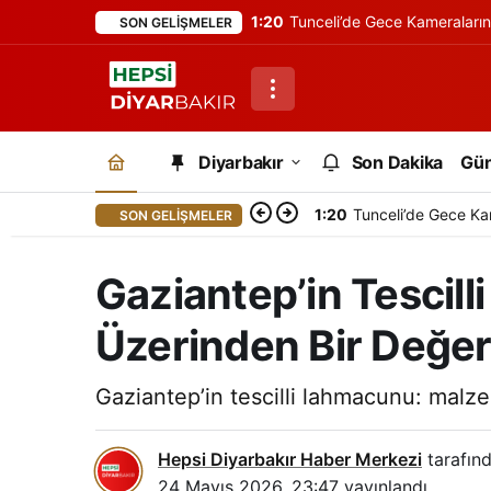
1:20
Tunceli’de Gece Kameraları
SON GELIŞMELER
Diyarbakır
Son Dakika
Gü
1:20
Tunceli’de Gece Ka
SON GELIŞMELER
Gaziantep’in Tescill
Üzerinden Bir Değe
Gaziantep’in tescilli lahmacunu: malzem
Hepsi Diyarbakır Haber Merkezi
tarafınd
24 Mayıs 2026, 23:47
yayınlandı