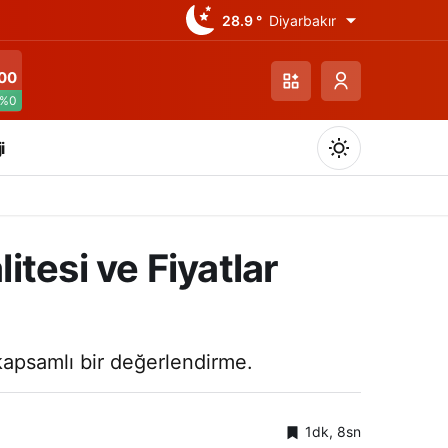
28.9 °
Diyarbakır
00
%0
i
tesi ve Fiyatlar
Gündüz Modu
Gündüz modunu seçin.
 kapsamlı bir değerlendirme.
Gece Modu
Gece modunu seçin.
1dk, 8sn