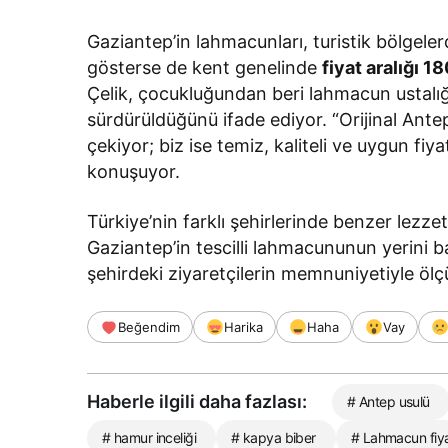
Gaziantep’in lahmacunları, turistik bölgeler
gösterse de kent genelinde
fiyat aralığı 
Çelik, çocukluğundan beri lahmacun ustal
sürdürüldüğünü ifade ediyor. “Orijinal Antep 
çekiyor; biz ise temiz, kaliteli ve uygun fi
konuşuyor.
Türkiye’nin farklı şehirlerinde benzer lezzetl
Gaziantep’in tescilli lahmacununun yerini 
şehirdeki ziyaretçilerin memnuniyetiyle ölç
Beğendim
Harika
Haha
Vay
Haberle ilgili daha fazlası:
# Antep usulü
# hamur inceliği
# kapya biber
# Lahmacun fiya