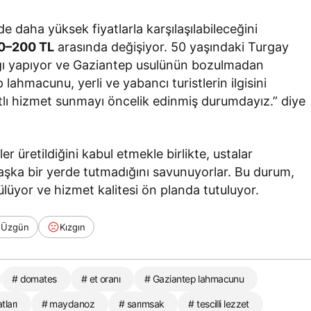
de daha yüksek fiyatlarla karşılaşılabileceğini
180–200 TL
arasında değişiyor. 50 yaşındaki Turgay
ığı yapıyor ve Gaziantep usulünün bozulmadan
lahmacunu, yerli ve yabancı turistlerin ilgisini
yatlı hizmet sunmayı öncelik edinmiş durumdayız.” diye
er üretildiğini kabul etmekle birlikte, ustalar
başka bir yerde tutmadığını savunuyorlar. Bu durum,
ülüyor ve hizmet kalitesi ön planda tutuluyor.
Üzgün
Kızgın
# domates
# et oranı
# Gaziantep lahmacunu
tları
# maydanoz
# sarımsak
# tescilli lezzet