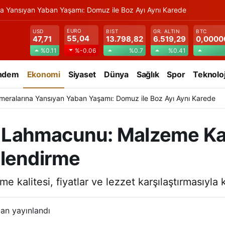
na Yansıyan Yaban Yaşamı: Domuz ile Boz Ayı Aynı Karede
EURO
USD
BIST
GR. ALTIN
BTC
55,04
47,71
13.798,82
6.519,29
0,0000
%0.11
%0.7
%0.41
%-0.06
ndem
Ekonomi
Siyaset
Dünya
Sağlık
Spor
Teknoloj
meralarına Yansıyan Yaban Yaşamı: Domuz ile Boz Ayı Aynı Karede
i Lahmacunu: Malzeme Kali
rlendirme
e kalitesi, fiyatlar ve lezzet karşılaştırmasıyla
an yayınlandı