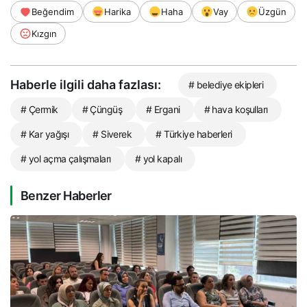
Beğendim
Harika
Haha
Vay
Üzgün
Kızgın
Haberle ilgili daha fazlası:
# belediye ekipleri
# Çermik
# Çüngüş
# Ergani
# hava koşulları
# Kar yağışı
# Siverek
# Türkiye haberleri
# yol açma çalışmaları
# yol kapalı
Benzer Haberler