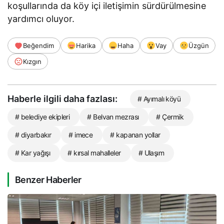
koşullarında da köy içi iletişimin sürdürülmesine
yardımcı oluyor.
Beğendim
Harika
Haha
Vay
Üzgün
Kızgın
Haberle ilgili daha fazlası:
# Ayımalı köyü
# belediye ekipleri
# Belvan mezrası
# Çermik
# diyarbakır
# imece
# kapanan yollar
# Kar yağışı
# kırsal mahalleler
# Ulaşım
Benzer Haberler