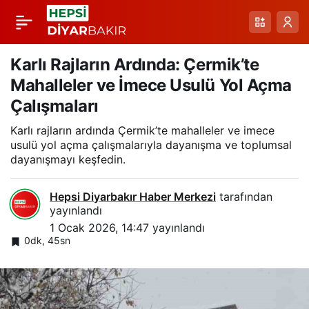
Ergani-Cermik ve
Paylaş
Siverek Yolu Ulaşımı
Karlı Rajların Ardında: Çermik’te
Mahalleler ve İmece Usulü Yol Açma
Kritik Karlar Altında:
Çalışmaları
Karlı rajların ardında Çermik’te mahalleler ve imece
Yetkililer Tedbirli
usulü yol açma çalışmalarıyla dayanışma ve toplumsal
dayanışmayı keşfedin.
Olmayı Gösteriyor
Hepsi Diyarbakır Haber Merkezi
tarafından
yayınlandı
1 Ocak 2026, 14:47
yayınlandı
0dk, 45sn