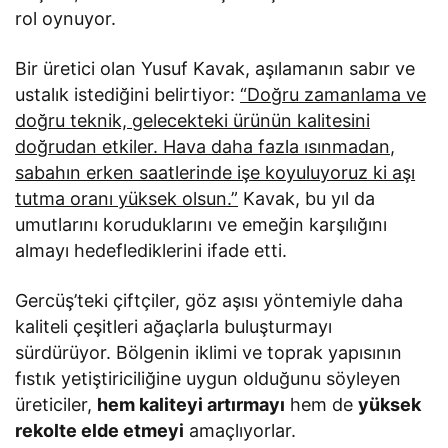
rol oynuyor.
Bir üretici olan Yusuf Kavak, aşılamanın sabır ve
ustalık istediğini belirtiyor:
“Doğru zamanlama ve
doğru teknik, gelecekteki ürünün kalitesini
doğrudan etkiler. Hava daha fazla ısınmadan,
sabahın erken saatlerinde işe koyuluyoruz ki aşı
tutma oranı yüksek olsun.”
Kavak, bu yıl da
umutlarını koruduklarını ve emeğin karşılığını
almayı hedeflediklerini ifade etti.
Gercüş’teki çiftçiler, göz aşısı yöntemiyle daha
kaliteli çeşitleri ağaçlarla buluşturmayı
sürdürüyor. Bölgenin iklimi ve toprak yapısının
fıstık yetiştiriciliğine uygun olduğunu söyleyen
üreticiler,
hem kaliteyi artırmayı
hem de
yüksek
rekolte elde etmeyi
amaçlıyorlar.