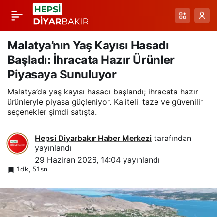
Gercüş’te Aşılama
Paylaş
Sezonu Başladı:
Malatya’nın Yaş Kayısı Hasadı
Başladı: İhracata Hazır Ürünler
Sabahın
Piyasaya Sunuluyor
Malatya’da yaş kayısı hasadı başlandı; ihracata hazır
Serinliklerinde
ürünleryle piyasa güçleniyor. Kaliteli, taze ve güvenilir
seçenekler şimdi satışta.
Yükselen Verim
Hepsi Diyarbakır Haber Merkezi
tarafından
Umudu
yayınlandı
29 Haziran 2026, 14:04
yayınlandı
1dk, 51sn