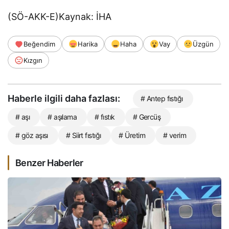
(SÖ-AKK-E)Kaynak: İHA
Beğendim
Harika
Haha
Vay
Üzgün
Kızgın
Haberle ilgili daha fazlası:
# Antep fıstığı
# aşı
# aşılama
# fıstık
# Gercüş
# göz aşısı
# Siirt fıstığı
# Üretim
# verim
Benzer Haberler