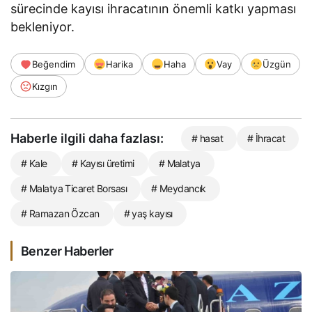
sürecinde kayısı ihracatının önemli katkı yapması
bekleniyor.
Beğendim
Harika
Haha
Vay
Üzgün
Kızgın
Haberle ilgili daha fazlası:
# hasat
# İhracat
# Kale
# Kayısı üretimi
# Malatya
# Malatya Ticaret Borsası
# Meydancık
# Ramazan Özcan
# yaş kayısı
Benzer Haberler