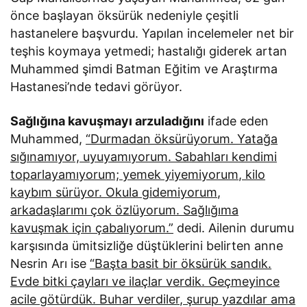
önce başlayan öksürük nedeniyle çeşitli
hastanelere başvurdu. Yapılan incelemeler net bir
teşhis koymaya yetmedi; hastalığı giderek artan
Muhammed şimdi Batman Eğitim ve Araştırma
Hastanesi’nde tedavi görüyor.
Sağlığına kavuşmayı arzuladığını
ifade eden
Muhammed,
“Durmadan öksürüyorum. Yatağa
sığınamıyor, uyuyamıyorum. Sabahları kendimi
toparlayamıyorum; yemek yiyemiyorum, kilo
kaybım sürüyor. Okula gidemiyorum,
arkadaşlarımı çok özlüyorum. Sağlığıma
kavuşmak için çabalıyorum.”
dedi. Ailenin durumu
karşısında ümitsizliğe düştüklerini belirten anne
Nesrin Arı ise
“Başta basit bir öksürük sandık.
Evde bitki çayları ve ilaçlar verdik. Geçmeyince
acile götürdük. Buhar verdiler, şurup yazdılar ama