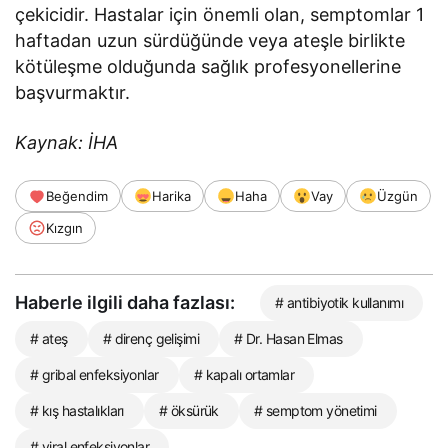
çekicidir. Hastalar için önemli olan, semptomlar 1
haftadan uzun sürdüğünde veya ateşle birlikte
kötüleşme olduğunda sağlık profesyonellerine
başvurmaktır.
Kaynak: İHA
Beğendim
Harika
Haha
Vay
Üzgün
Kızgın
Haberle ilgili daha fazlası:
# antibiyotik kullanımı
# ateş
# direnç gelişimi
# Dr. Hasan Elmas
# gribal enfeksiyonlar
# kapalı ortamlar
# kış hastalıkları
# öksürük
# semptom yönetimi
# viral enfeksiyonlar