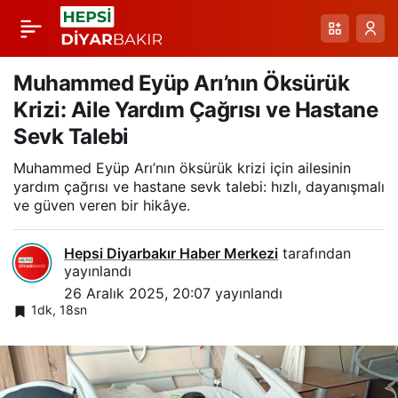
Kış Gripal
Paylaş
Enfeksiyonlarında
Muhammed Eyüp Arı’nın Öksürük
Krizi: Aile Yardım Çağrısı ve Hastane
Antibiyotik
Sevk Talebi
Muhammed Eyüp Arı’nın öksürük krizi için ailesinin
Kullanımına Dikkat:
yardım çağrısı ve hastane sevk talebi: hızlı, dayanışmalı
ve güven veren bir hikâye.
Viral Doğası ve
Hepsi Diyarbakır Haber Merkezi
tarafından
Enfeksiyon Direnci
yayınlandı
26 Aralık 2025, 20:07
yayınlandı
1dk, 18sn