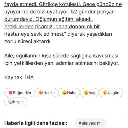
fayda etmedi. Gittikçe kötüleşti. Gece gündüz ne
uyuyor ne de bizi uyutuyor. 52 gündür perişan
durumdayız. Oğlumun eğitimi aksadı.
Yetkililerden ricamız, daha donanımlı bir
hastaneye sevk edilmesi.”
diyerek yaşadıkları
zorlu süreci aktardı.
Aile, oğullarının kısa sürede sağlığına kavuşması
için yetkililerden yeni adımlar atılmasını bekliyor.
Kaynak: İHA
Beğendim
Harika
Haha
Vay
Üzgün
Kızgın
Haberle ilgili daha fazlası:
# aile yardımı