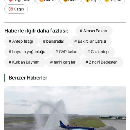
Kızgın
Haberle ilgili daha fazlası:
# Almacı Pazarı
# Antep fıstığı
# baharatlar
# Bakırcılar Çarşısı
# bayram yoğunluğu
# GAP turları
# Gaziantep
# Kurban Bayramı
# tarihi çarşılar
# Zincirli Bedesten
Benzer Haberler