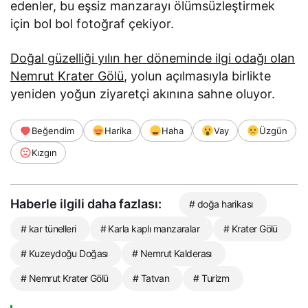
edenler, bu eşsiz manzarayı ölümsüzleştirmek
için bol bol fotoğraf çekiyor.
Doğal güzelliği yılın her döneminde ilgi odağı olan
Nemrut Krater Gölü
, yolun açılmasıyla birlikte
yeniden yoğun ziyaretçi akınına sahne oluyor.
Beğendim
Harika
Haha
Vay
Üzgün
Kızgın
Haberle ilgili daha fazlası:
# doğa harikası
# kar tünelleri
# Karla kaplı manzaralar
# Krater Gölü
# Kuzeydoğu Doğası
# Nemrut Kalderası
# Nemrut Krater Gölü
# Tatvan
# Turizm