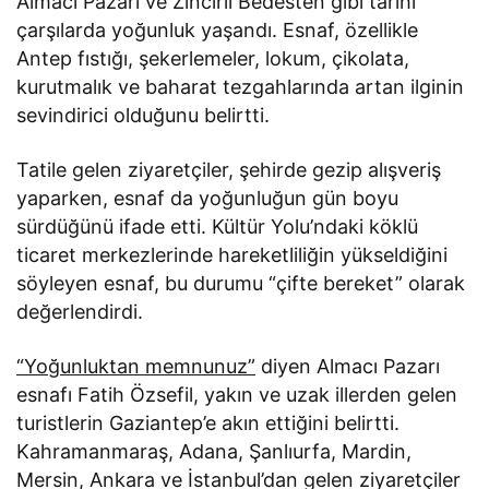
Almacı Pazarı ve Zincirli Bedesten gibi tarihi
çarşılarda yoğunluk yaşandı. Esnaf, özellikle
Antep fıstığı, şekerlemeler, lokum, çikolata,
kurutmalık ve baharat tezgahlarında artan ilginin
sevindirici olduğunu belirtti.
Tatile gelen ziyaretçiler, şehirde gezip alışveriş
yaparken, esnaf da yoğunluğun gün boyu
sürdüğünü ifade etti. Kültür Yolu’ndaki köklü
ticaret merkezlerinde hareketliliğin yükseldiğini
söyleyen esnaf, bu durumu “çifte bereket” olarak
değerlendirdi.
“Yoğunluktan memnunuz”
diyen Almacı Pazarı
esnafı Fatih Özsefil, yakın ve uzak illerden gelen
turistlerin Gaziantep’e akın ettiğini belirtti.
Kahramanmaraş, Adana, Şanlıurfa, Mardin,
Mersin, Ankara ve İstanbul’dan gelen ziyaretçiler