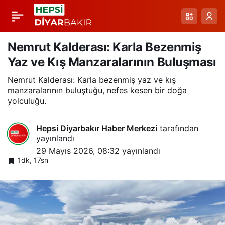
Gaziantep’te Bayram
Paylaş
Tatili Turist Akını:
Nemrut Kalderası: Karla Bezenmiş
Yaz ve Kış Manzaralarının Buluşması
Tarihi Çarşılarda Çifte
Nemrut Kalderası: Karla bezenmiş yaz ve kış
manzaralarının buluştuğu, nefes kesen bir doğa
Bereket
yolculuğu.
Hepsi Diyarbakır Haber Merkezi
tarafından
yayınlandı
29 Mayıs 2026, 08:32
yayınlandı
1dk, 17sn