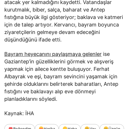
atacak yer kalmadığını kaydetti. Vatandaşlar
kurutmalık, biber, salça, baharat ve Antep
fıstığına büyük ilgi gösteriyor; baklava ve katmeri
için de talep artıyor. Kervancı, bayram boyunca
ziyaretçilerin gelmeye devam edeceğini
düşündüğünü ifade etti.
Bayram heyecanını paylaşmaya gelenler
ise
Gaziantep’in güzelliklerini görmek ve alışveriş
yapmak için ailece kentte buluşuyor. Ferhat
Albayrak ve eşi, bayram sevincini yaşamak için
şehirde olduklarını belirterek baharatları, Antep
fıstığını ve baklavayı alıp eve dönmeyi
planladıklarını söyledi.
Kaynak: İHA
Beğendim
Harika
Haha
Vay
Üzgün