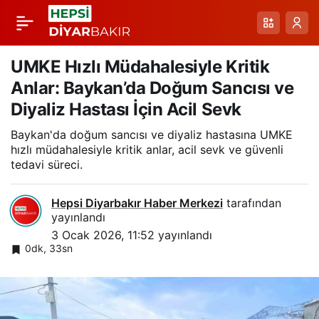
Kar Yağışı Altında
Paylaş
Paletli Ambulansla
UMKE Hızlı Müdahalesiyle Kritik
Anlar: Baykan’da Doğum Sancısı ve
Müdahale: Uzunca
Diyaliz Hastası İçin Acil Sevk
Baykan'da doğum sancısı ve diyaliz hastasına UMKE
Köyü’nde Acil Sağlık
hızlı müdahalesiyle kritik anlar, acil sevk ve güvenli
tedavi süreci.
Hikayesi
Hepsi Diyarbakır Haber Merkezi
tarafından
yayınlandı
3 Ocak 2026, 11:52
yayınlandı
0dk, 33sn