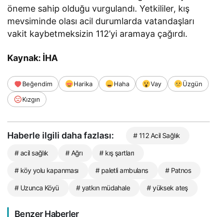
öneme sahip olduğu vurgulandı. Yetkililer, kış
mevsiminde olası acil durumlarda vatandaşları
vakit kaybetmeksizin 112’yi aramaya çağırdı.
Kaynak: İHA
Beğendim
Harika
Haha
Vay
Üzgün
Kızgın
Haberle ilgili daha fazlası:
# 112 Acil Sağlık
# acil sağlık
# Ağrı
# kış şartları
# köy yolu kapanması
# paletli ambulans
# Patnos
# Uzunca Köyü
# yatkın müdahale
# yüksek ateş
Benzer Haberler