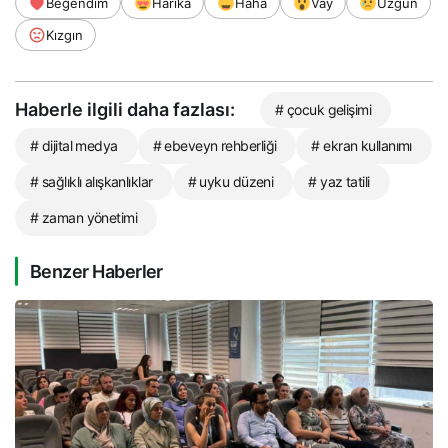
Beğendim
Harika
Haha
Vay
Üzgün
Kızgın
Haberle ilgili daha fazlası:
# çocuk gelişimi
# dijital medya
# ebeveyn rehberliği
# ekran kullanımı
# sağlıklı alışkanlıklar
# uyku düzeni
# yaz tatili
# zaman yönetimi
Benzer Haberler