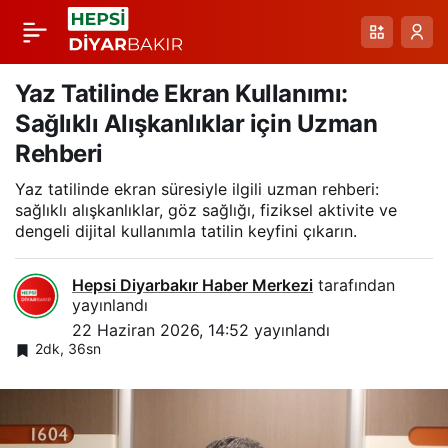
Diyarbakır’da Gurur
Paylaş
Verici Sıcak Günlerde
Yaz Tatilinde Ekran Kullanımı:
Sağlıklı Alışkanlıklar için Uzman
Çocukların Serinleme
Rehberi
Yaz tatilinde ekran süresiyle ilgili uzman rehberi:
Anı
sağlıklı alışkanlıklar, göz sağlığı, fiziksel aktivite ve
dengeli dijital kullanımla tatilin keyfini çıkarın.
Hepsi Diyarbakır Haber Merkezi
tarafından
yayınlandı
22 Haziran 2026, 14:52
yayınlandı
2dk, 36sn