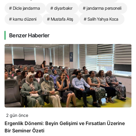
# Dicle jandarma
# diyarbakır
# jandarma personeli
# kamu düzeni
# Mustafa Atış
# Salih Yahya Koca
Benzer Haberler
2 gün önce
Ergenlik Dönemi: Beyin Gelişimi ve Fırsatları Üzerine
Bir Seminer Özeti