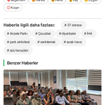
Kızgın
Haberle ilgili daha fazlası:
# 37 derece
# Anzele Parkı
# Çocuklar
# diyarbakır
# İHA
# park aktivitesi
# serinlemek
# sıcak hava
# süs havuzları
Benzer Haberler