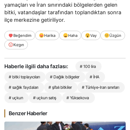
yamaçları ve İran sınırındaki bölgelerden gelen
bitki, vatandaşlar tarafından toplandıktan sonra
ilçe merkezine getiriliyor.
Beğendim
Harika
Haha
Vay
Üzgün
Kızgın
Haberle ilgili daha fazlası:
# 100 lira
# bitki toplayıcıları
# Dağlık bölgeler
# İHA
# sağlık faydaları
# şifalı bitkiler
# Türkiye-Iran sınırları
# uçkun
# uçkun satış
# Yüksekova
Benzer Haberler