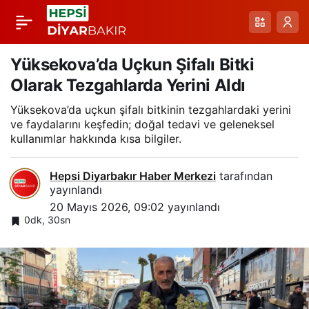
Denetimlerle Kurban
Paylaş
Bayramı için Fiyat
Yüksekova’da Uçkun Şifalı Bitki
Olarak Tezgahlarda Yerini Aldı
Tutarlılığı Sağlanıyor
Yüksekova’da uçkun şifalı bitkinin tezgahlardaki yerini
ve faydalarını keşfedin; doğal tedavi ve geleneksel
kullanımlar hakkında kısa bilgiler.
Hepsi Diyarbakır Haber Merkezi
tarafından
yayınlandı
20 Mayıs 2026, 09:02
yayınlandı
0dk, 30sn