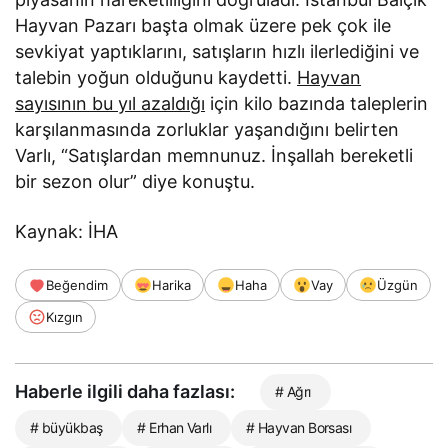
Hayvan Pazarı başta olmak üzere pek çok ile
sevkiyat yaptıklarını, satışların hızlı ilerlediğini ve
talebin yoğun olduğunu kaydetti.
Hayvan
sayısının bu yıl azaldığı
için kilo bazında taleplerin
karşılanmasında zorluklar yaşandığını belirten
Varlı, “Satışlardan memnunuz. İnşallah bereketli
bir sezon olur” diye konuştu.
Kaynak: İHA
Beğendim
Harika
Haha
Vay
Üzgün
Kızgın
Haberle ilgili daha fazlası:
# Ağrı
# büyükbaş
# Erhan Varlı
# Hayvan Borsası