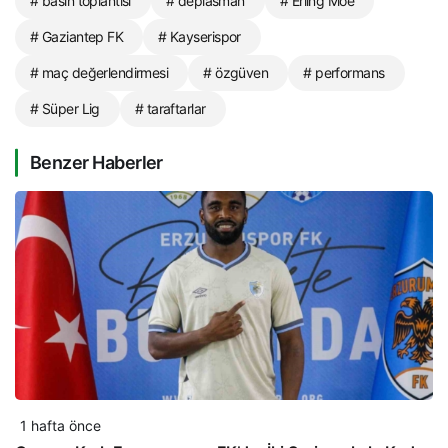
# basın toplantısı
# deplasman
# Erling Moe
# Gaziantep FK
# Kayserispor
# maç değerlendirmesi
# özgüven
# performans
# Süper Lig
# taraftarlar
Benzer Haberler
1 hafta önce