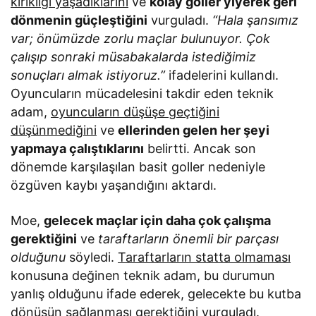
kırıklığı yaşadıklarını
ve
kolay goller yiyerek geri
dönmenin güçleştiğini
vurguladı.
“Hala şansımız
var; önümüzde zorlu maçlar bulunuyor. Çok
çalışıp sonraki müsabakalarda istediğimiz
sonuçları almak istiyoruz.”
ifadelerini kullandı.
Oyuncuların mücadelesini takdir eden teknik
adam,
oyuncuların düşüşe geçtiğini
düşünmediğini
ve
ellerinden gelen her şeyi
yapmaya çalıştıklarını
belirtti. Ancak son
dönemde karşılaşılan basit goller nedeniyle
özgüven kaybı yaşandığını aktardı.
Moe,
gelecek maçlar için daha çok çalışma
gerektiğini
ve
taraftarların önemli bir parçası
olduğunu
söyledi.
Taraftarların statta olmaması
konusuna değinen teknik adam, bu durumun
yanlış olduğunu ifade ederek, gelecekte bu kutba
dönüşün sağlanması gerektiğini vurguladı.