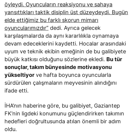
öyleydi. Oyuncuların reaksiyonu ve sahaya
yansıttıkları taktik disiplin üst düzeydeydi. Bugün
elde ettiğimiz bu farklı skorun mimarı
oyuncularımızdır”
dedi. Ayrıca gelecek
karşılaşmalarda da aynı kararlılıkla oynamaya
devam edeceklerini kaydetti. Hocalar arasındaki
uyum ve teknik ekibin emeğinin de bu galibiyete
büyük katkısı olduğunu sözlerine ekledi.
Bu tür
sonuçlar, takım bünyesinde motivasyonu
yükseltiyor
ve hafta boyunca oyuncularla
sürdürülen çalışmaların meyvesinin alındığını
ifade etti.
İHA’nın haberine göre, bu galibiyet, Gaziantep
FK’nin ligdeki konumunu güçlendirirken takımın
hedefleri doğrultusunda atılan önemli bir adım
oldu.