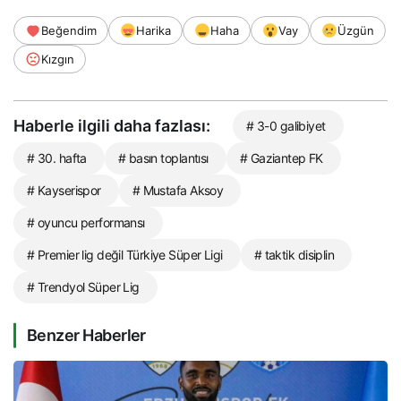
Beğendim
Harika
Haha
Vay
Üzgün
Kızgın
Haberle ilgili daha fazlası:
# 3-0 galibiyet
# 30. hafta
# basın toplantısı
# Gaziantep FK
# Kayserispor
# Mustafa Aksoy
# oyuncu performansı
# Premier lig değil Türkiye Süper Ligi
# taktik disiplin
# Trendyol Süper Lig
Benzer Haberler