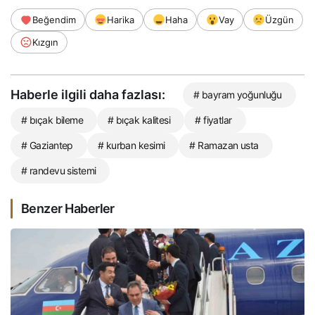
Beğendim
Harika
Haha
Vay
Üzgün
Kızgın
Haberle ilgili daha fazlası:
# bayram yoğunluğu
# bıçak bileme
# bıçak kalitesi
# fiyatlar
# Gaziantep
# kurban kesimi
# Ramazan usta
# randevu sistemi
Benzer Haberler