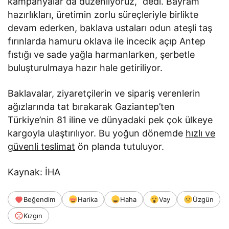
kampanyalar da düzenliyoruz,” dedi. Bayram
hazırlıkları, üretimin zorlu süreçleriyle birlikte
devam ederken, baklava ustaları odun ateşli taş
fırınlarda hamuru oklava ile incecik açıp Antep
fıstığı ve sade yağla harmanlarken, şerbetle
buluşturulmaya hazır hale getiriliyor.
Baklavalar, ziyaretçilerin ve sipariş verenlerin
ağızlarında tat bırakarak Gaziantep’ten
Türkiye’nin 81 iline ve dünyadaki pek çok ülkeye
kargoyla ulaştırılıyor. Bu yoğun dönemde
hızlı ve
güvenli teslimat
ön planda tutuluyor.
Kaynak: İHA
Beğendim
Harika
Haha
Vay
Üzgün
Kızgın