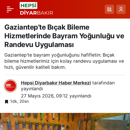
Gaziantep Baklavası:
Paylaş
Bayram Yoğunluğunda
Gaziantep’te Bıçak Bileme
Hizmetlerinde Bayram Yoğunluğu ve
Üretimde 3-4 Kat
Randevu Uygulaması
Gaziantep’te bayram yoğunluğunu hafifletin: Bıçak
Artış ve Dağıtım
bileme hizmetlerimiz için kolay randevu uygulaması ve
hızlı, güvenilir kaliteli bakım.
Ağımız
Hepsi Diyarbakır Haber Merkezi
tarafından
yayınlandı
27 Mayıs 2026, 09:12
yayınlandı
1dk, 20sn