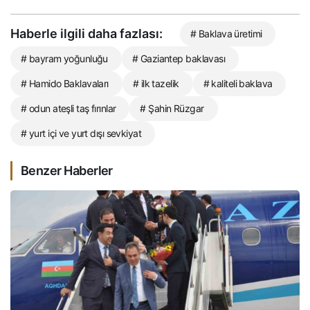
Haberle ilgili daha fazlası:
# Baklava üretimi
# bayram yoğunluğu
# Gaziantep baklavası
# Hamido Baklavaları
# ilk tazelik
# kaliteli baklava
# odun ateşli taş fırınlar
# Şahin Rüzgar
# yurt içi ve yurt dışı sevkiyat
Benzer Haberler