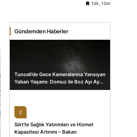
1dk, 12sn
Sistem Modu
Sistem modunu seçin.
Gündemden Haberler
Tunceli’de Gece Kameralarına Yansıyan
Yaban Yaşamı: Domuz ile Boz Ayı Aynı
Karede
2
Siirt’te Sağlık Yatırımları ve Hizmet
Kapasitesi Artırımı – Bakan