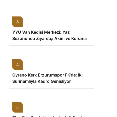
Memişoğlu’nun Ziyareti
3
YYÜ Van Kedisi Merkezi: Yaz
Sezonunda Ziyaretçi Akını ve Koruma
Vurgusu
4
Gyrano Kerk Erzurumspor FK’de: İki
Surinamlıyla Kadro Genişliyor
n
5