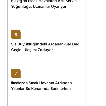
Elazığ’da Sıcak Havalarda Acil Servis
Yoğunluğu: Uzmanlar Uyarıyor
6
Sis Büyüklüğündeki Ardahan-Sar Dağı
Geçidi Ulaşımı Zorluyor
7
Ilıcalar’da Sıcak Havanın Ardından
Yılanlar Su Kenarında Serinlerken
Görüntülendi