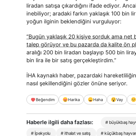
liradan satışa çıkardığını ifade ediyor. Anca
inebiliyor; aradaki farkın yaklaşık 100 bin
yoğun ilginin beklendiğini vurguluyor:
“Bugün yaklaşık 20 kişiye sorduk ama net b
talep görüyor ve bu pazarda da kalite ön p
aralığı 200 bin liradan başlayıp 500 bin lir
bin lira ile bir satış gerçekleştirdim.”
İHA kaynaklı haber, pazardaki hareketliliği
nasıl şekillendiğini gözler önüne seriyor.
Beğendim
Harika
Haha
Vay
Haberle ilgili daha fazlası:
# büyükbaş hayva
# İpekyolu
# ithalat ve satış
# küçükbaş hayvan 