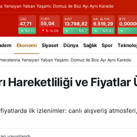
na Yansıyan Yaban Yaşamı: Domuz ile Boz Ayı Aynı Karede
EURO
USD
BIST
GR. ALTIN
BTC
55,04
47,71
13.798,82
6.519,29
0,0000
%0.11
%0.7
%0.41
%-0.06
ndem
Ekonomi
Siyaset
Dünya
Sağlık
Spor
Teknoloj
meralarına Yansıyan Yaban Yaşamı: Domuz ile Boz Ayı Aynı Karede
Hareketliliği ve Fiyatlar 
iyatlarda ilk izlenimler: canlı alışveriş atmosferi
an yayınlandı