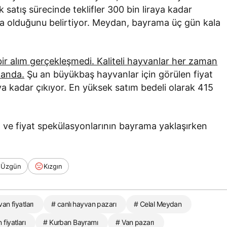
k satış sürecinde teklifler 300 bin liraya kadar
 lira olduğunu belirtiyor. Meydan, bayrama üç gün kala
ir alım gerçekleşmedi. Kaliteli hayvanlar her zaman
landa.
Şu an büyükbaş hayvanlar için görülen fiyat
aya kadar çıkıyor. En yüksek satım bedeli olarak 415
n ve fiyat spekülasyonlarının bayrama yaklaşırken
Üzgün
Kızgın
n fiyatları
# canlı hayvan pazarı
# Celal Meydan
fiyatları
# Kurban Bayramı
# Van pazarı