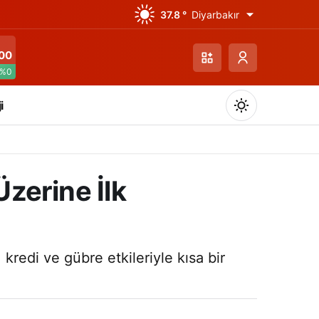
37.8 °
Diyarbakır
00
%0
i
Üzerine İlk
Gündüz Modu
Gündüz modunu seçin.
, kredi ve gübre etkileriyle kısa bir
Gece Modu
Gece modunu seçin.