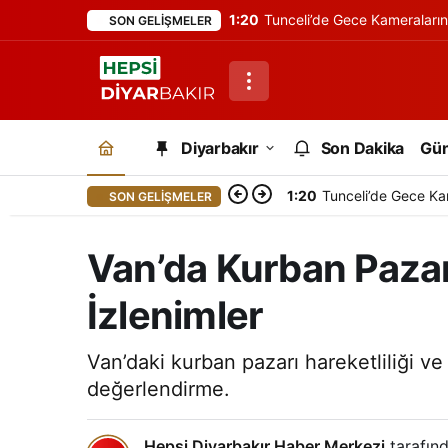
1:20
Tunceli’de Gece Kameraları
SON GELIŞMELER
Diyarbakır
Son Dakika
Gü
1:20
Tunceli’de Gece Ka
SON GELIŞMELER
Van’da Kurban Pazarı 
İzlenimler
Van’daki kurban pazarı hareketliliği ve f
değerlendirme.
Hepsi Diyarbakır Haber Merkezi
tarafınd