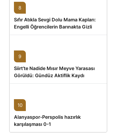
8
Sıfır Atıkla Sevgi Dolu Mama Kapları:
Engelli Öğrencilerin Barınakta Gizli
Dostları İçin Gönüllü Proje
9
Siirt’te Nadide Mısır Meyve Yarasası
Görüldü: Gündüz Aktiflik Kaydı
10
Alanyaspor-Perspolis hazırlık
karşılaşması 0-1