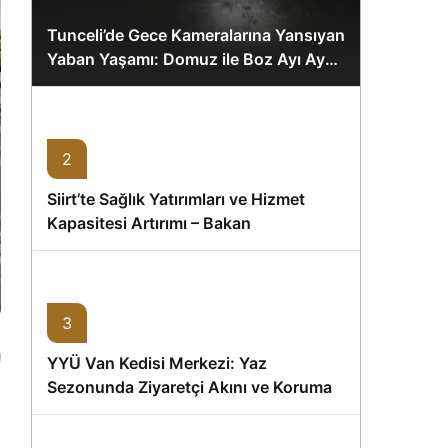
Tunceli’de Gece Kameralarına Yansıyan
Yaban Yaşamı: Domuz ile Boz Ayı Aynı
Karede
2
Siirt’te Sağlık Yatırımları ve Hizmet
Kapasitesi Artırımı – Bakan
Memişoğlu’nun Ziyareti
3
YYÜ Van Kedisi Merkezi: Yaz
Sezonunda Ziyaretçi Akını ve Koruma
Vurgusu