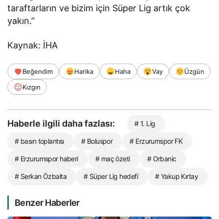
taraftarların ve bizim için Süper Lig artık çok
yakın.”
Kaynak: İHA
Beğendim
Harika
Haha
Vay
Üzgün
Kızgın
Haberle ilgili daha fazlası:
# 1. Lig
# basın toplantısı
# Boluspor
# Erzurumspor FK
# Erzurumspor haberi
# maç özeti
# Orbanic
# Serkan Özbalta
# Süper Lig hedefi
# Yakup Kırtay
Benzer Haberler