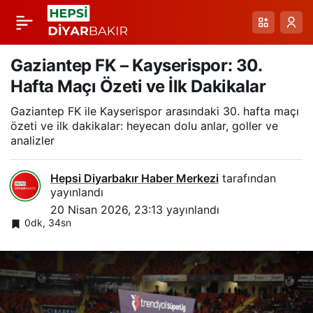
Erzurumspor FK
Paylaş
Teknik Direktörü
Gaziantep FK – Kayserispor: 30.
Hafta Maçı Özeti ve İlk Dakikalar
Özbalta: Şehrin
Gaziantep FK ile Kayserispor arasındaki 30. hafta maçı
özeti ve ilk dakikalar: heyecan dolu anlar, goller ve
İstediği Yolculuk
analizler
Devam Ediyor
Hepsi Diyarbakır Haber Merkezi
tarafından
yayınlandı
20 Nisan 2026, 23:13
yayınlandı
0dk, 34sn