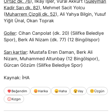
Ortaç dk. 76
), İlkay İşler, Vural Akkurt (
Süleyman
Kadir Sarı dk. 82
), Mehmet Sacit Yolcu
(
Muharrem Çizgili dk. 52
), Ali Yahya Bilgin, Yusuf
Yiğit Ünal, Okan Toprak
Goller
: Cihan Canpolat (dk. 20) (Silifke Belediye
Spor), Berk Ali Nizam (dk. 77) (12 Bingölspor)
Sarı kartlar
: Mustafa Eren Daman, Berk Ali
Nizam, Muhammed Altunbay (12 Bingölspor),
Gürcan Gözüm (Silifke Belediye Spor)
Kaynak: İHA
Beğendim
Harika
Haha
Vay
Üzgün
Kızgın