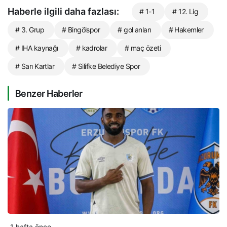
Haberle ilgili daha fazlası:
# 1-1
# 12. Lig
# 3. Grup
# Bingölspor
# gol anları
# Hakemler
# IHA kaynağı
# kadrolar
# maç özeti
# Sarı Kartlar
# Silifke Belediye Spor
Benzer Haberler
1 hafta önce