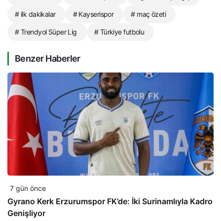
# ilk dakikalar
# Kayserispor
# maç özeti
# Trendyol Süper Lig
# Türkiye futbolu
Benzer Haberler
7 gün önce
Gyrano Kerk Erzurumspor FK’de: İki Surinamlıyla Kadro
Genişliyor