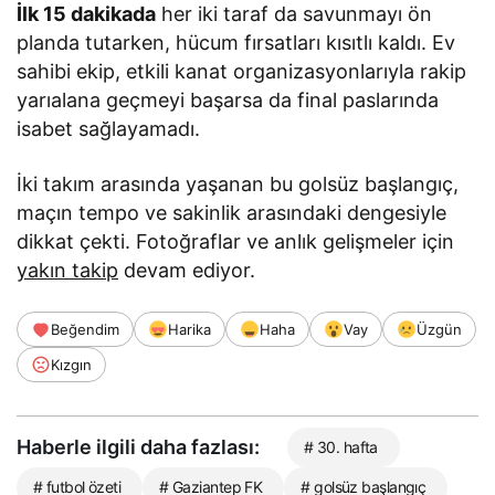
İlk 15 dakikada
her iki taraf da savunmayı ön
planda tutarken, hücum fırsatları kısıtlı kaldı. Ev
sahibi ekip, etkili kanat organizasyonlarıyla rakip
yarıalana geçmeyi başarsa da final paslarında
isabet sağlayamadı.
İki takım arasında yaşanan bu golsüz başlangıç,
maçın tempo ve sakinlik arasındaki dengesiyle
dikkat çekti. Fotoğraflar ve anlık gelişmeler için
yakın takip
devam ediyor.
Beğendim
Harika
Haha
Vay
Üzgün
Kızgın
Haberle ilgili daha fazlası:
# 30. hafta
# futbol özeti
# Gaziantep FK
# golsüz başlangıç